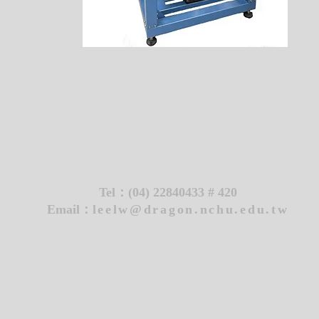
Contact Us
Tel：
(04) 22840433 # 420
Email：
leelw@dragon.nchu.edu.tw